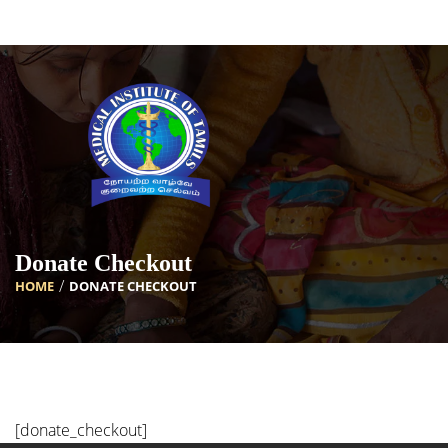
[INSERT_ELEMENTOR id=”5633″]
Donate Checkout
HOME
DONATE CHECKOUT
[donate_checkout]